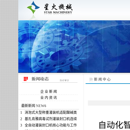
新 闻 中 心
企 业 新 闻
业 内 资 讯
最新新闻 NEW6
1
消泡式大型称重灌装机适配酸碱类
2
基孔肯雅病毒试剂灌装封口机连续
自动化智能
3
全自动灌装封口机核心功能与工作