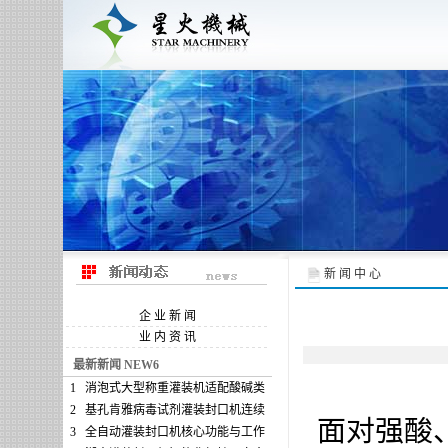
新 闻 中 心
企 业 新 闻
业 内 资 讯
最新新闻 NEW6
1
消泡式大型称重灌装机适配酸碱类
2
基孔肯雅病毒试剂灌装封口机连续
面对强酸
3
全自动灌装封口机核心功能与工作