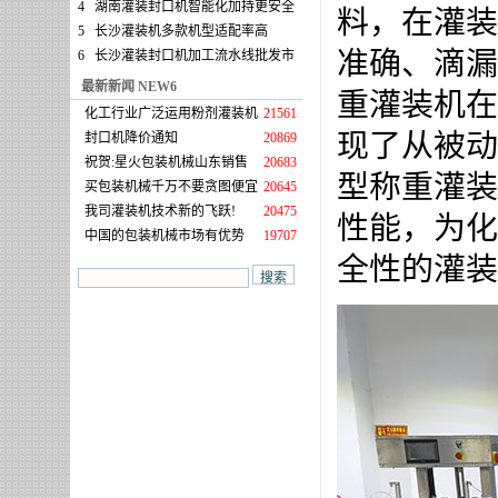
4
湖南灌装封口机智能化加持更安全
料，在灌装
5
长沙灌装机多款机型适配率高
准确、滴漏
6
长沙灌装封口机加工流水线批发市
最新新闻 NEW6
重灌装机在
化工行业广泛运用粉剂灌装机
21561
现了从被动
封口机降价通知
20869
祝贺:星火包装机械山东销售
20683
型称重灌装
买包装机械千万不要贪图便宜
20645
我司灌装机技术新的飞跃!
20475
性能，为化
中国的包装机械市场有优势
19707
全性的灌装